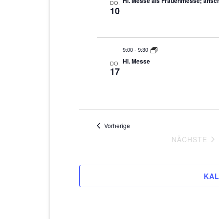
Hl. Messe als Frauenmesse; ansch
DO.
10
9:00
-
9:30
Hl. Messe
DO.
17
Veranstaltungen
Vorherige
VE
NÄCHSTE
KAL