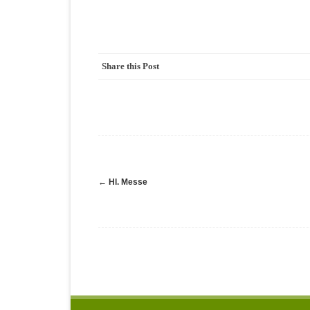
Share this Post
Navigation
←
Hl. Messe
(Beiträge)