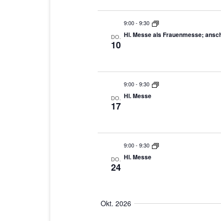
9:00
-
9:30
Hl. Messe als Frauenmesse; ansch
DO.
10
9:00
-
9:30
Hl. Messe
DO.
17
9:00
-
9:30
Hl. Messe
DO.
24
Okt. 2026