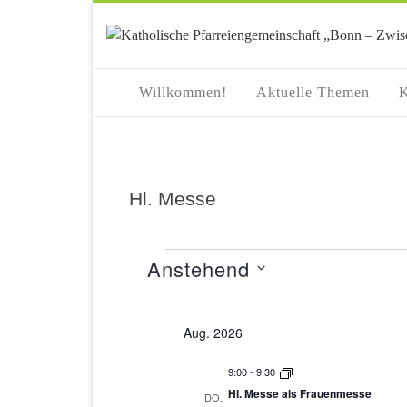
springen
Willkommen!
Aktuelle Themen
K
Hl. Messe
Anstehend
Veranstaltungen
Datum
auswählen.
Aug. 2026
9:00
-
9:30
Hl. Messe als Frauenmesse
DO.