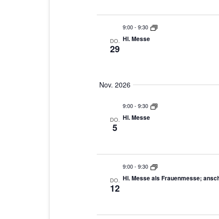
9:00
-
9:30
Hl. Messe
DO.
29
Nov. 2026
9:00
-
9:30
Hl. Messe
DO.
5
9:00
-
9:30
Hl. Messe als Frauenmesse; ansch
DO.
12