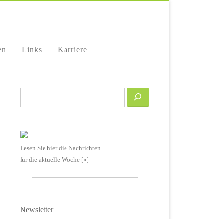
en
Links
Karriere
Suchen
tungen
anstaltung
SAMMENFASSUNG
Lesen Sie hier die Nachrichten
ichten-
für die aktuelle Woche [»]
igation
,
n
Newsletter