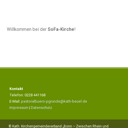
Willkommen bei der
SoFa-Kirche
!
Kontakt
Telefon: 0228 441168
E-Mail:
pastoralbuero-pgrunde@kath-beuel.de
Impressum
|
Datenschutz
© Kath. Kirchengemeindeverband „Bonn – Zwischen Rhein und