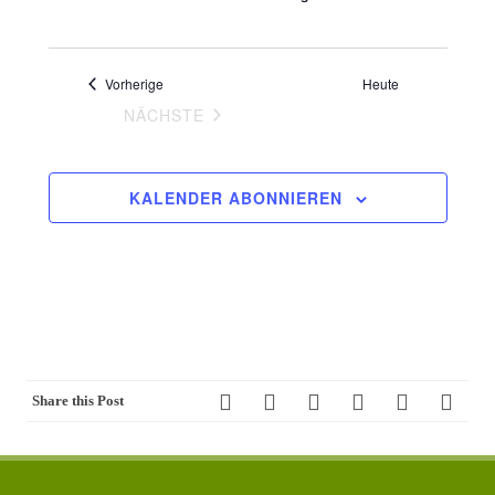
h
l
e
Veranstaltungen
Vorherige
Heute
n
VERANSTALTUNGEN
NÄCHSTE
.
KALENDER ABONNIEREN
Share this Post