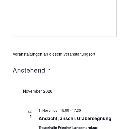
Veranstaltungen an diesem veranstaltungsort
Anstehend
D
a
November 2026
t
u
m
1. November, 15:00
-
17:30
SO.
1
Andacht; anschl. Gräbersegnung
w
ä
Trauerhalle Friedhof Langemarckstr.