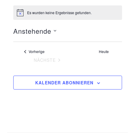
Es wurden keine Ergebnisse gefunden.
H
i
n
Anstehende
w
e
i
D
s
a
Veranstaltungen
Vorherige
Heute
t
VERANSTALTUNGEN
NÄCHSTE
u
m
w
KALENDER ABONNIEREN
ä
h
l
e
n
.