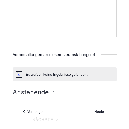
Veranstaltungen an diesem veranstaltungsort
Es wurden keine Ergebnisse gefunden.
H
i
n
Anstehende
w
e
i
D
s
a
Veranstaltungen
Vorherige
Heute
t
VERANSTALTUNGEN
NÄCHSTE
u