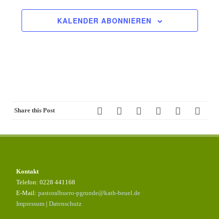
m
w
KALENDER ABONNIEREN
ä
h
l
e
n
.
Share this Post
Kontakt
Telefon: 0228 441168
E-Mail:
pastoralbuero-pgrunde@kath-beuel.de
Impressum
|
Datenschutz