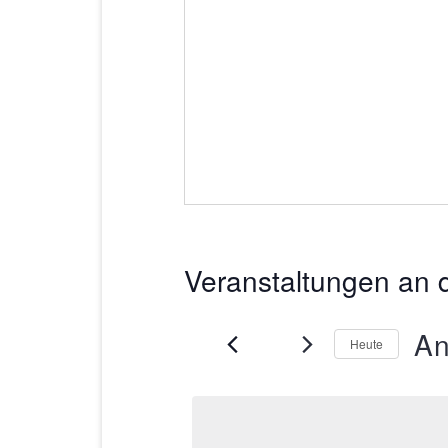
Veranstaltungen an 
An
Heute
D
a
t