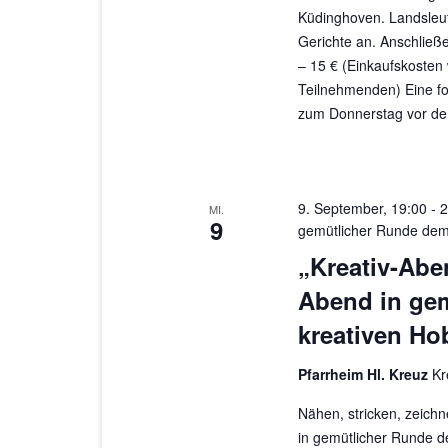
Küdinghoven. Landsleut
Gerichte an. Anschließ
– 15 € (Einkaufskosten
Teilnehmenden) Eine fo
zum Donnerstag vor dem
9. September, 19:00
-
2
MI.
9
gemütlicher Runde dem
„Kreativ-Abe
Abend in ge
kreativen Ho
Pfarrheim Hl. Kreuz
Kr
Nähen, stricken, zeichn
in gemütlicher Runde d