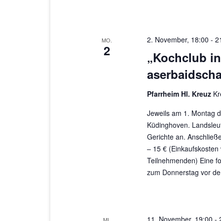
2. November, 18:00
-
2
MO.
2
„Kochclub in
aserbaidscha
Pfarrheim Hl. Kreuz
Kr
Jeweils am 1. Montag d
Küdinghoven. Landsleut
Gerichte an. Anschließ
– 15 € (Einkaufskosten
Teilnehmenden) Eine fo
zum Donnerstag vor dem
11. November, 19:00
-
MI.