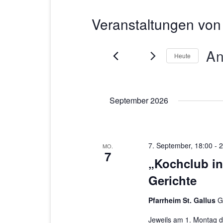
Veranstaltungen von 
An
Heute
D
a
September 2026
t
u
m
w
7. September, 18:00
-
2
MO.
7
ä
„Kochclub in
h
Gerichte
l
e
Pfarrheim St. Gallus
G
n
Jeweils am 1. Montag d
.