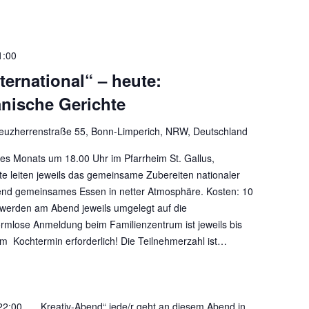
1:00
ternational“ – heute:
nische Gerichte
euzherrenstraße 55, Bonn-Limperich, NRW, Deutschland
es Monats um 18.00 Uhr im Pfarrheim St. Gallus,
e leiten jeweils das gemeinsame Zubereiten nationaler
end gemeinsames Essen in netter Atmosphäre. Kosten: 10
 werden am Abend jeweils umgelegt auf die
rmlose Anmeldung beim Familienzentrum ist jeweils bis
 Kochtermin erforderlich! Die Teilnehmerzahl ist…
22:00
„Kreativ-Abend“ jede/r geht an diesem Abend in