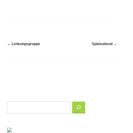
Navigation
←
Lenkungsgruppe
Spieleabend
→
(Beiträge)
Suchen