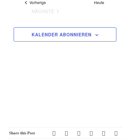
Veranstaltungen
Vorherige
Heute
Ansichten,
VERANSTALTUNGEN
NÄCHSTE
Navigation
KALENDER ABONNIEREN
Share this Post