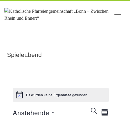
springen
Spieleabend
Es wurden keine Ergebnisse gefunden.
Veranstaltungen
Hinweis
Veranstaltungen
SUCHE
Anstehende
Veranstaltung
ZUSAMMEN
Suche
Ansichten-
Datum
und
Navigation
auswählen.