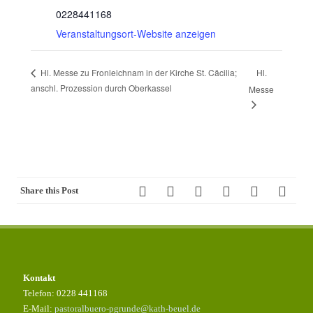
0228441168
Veranstaltungsort-Website anzeigen
Hl.
Hl. Messe zu Fronleichnam in der Kirche St. Cäcilia;
anschl. Prozession durch Oberkassel
Messe
Share this Post
Kontakt
Telefon: 0228 441168
E-Mail:
pastoralbuero-pgrunde@kath-beuel.de