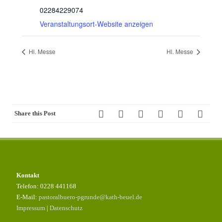
02284229074
Veranstaltungsort-Website anzeigen
Hl. Messe
Hl. Messe
Share this Post
Kontakt
Telefon: 0228 441168
E-Mail:
pastoralbuero-pgrunde@kath-beuel.de
Impressum
|
Datenschutz