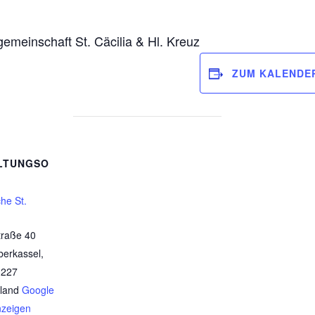
gemeinschaft St. Cäcilia & Hl. Kreuz
ZUM KALENDE
LTUNGSO
che St.
traße 40
erkassel
,
3227
land
Google
nzeigen