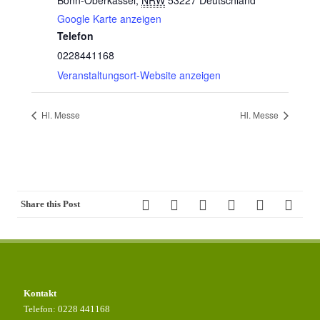
Bonn-Oberkassel
,
NRW
53227
Deutschland
Google Karte anzeigen
Telefon
0228441168
Veranstaltungsort-Website anzeigen
Hl. Messe
Hl. Messe
Share this Post
Kontakt
Telefon: 0228 441168