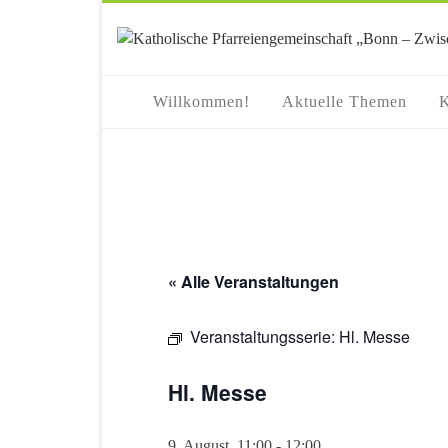
springen
Willkommen!
Aktuelle Themen
K
« Alle Veranstaltungen
Veranstaltungsserie:
Hl. Messe
Hl. Messe
9. August, 11:00
-
12:00