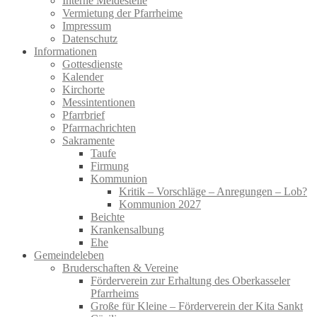
Interne Meldestelle
Vermietung der Pfarrheime
Impressum
Datenschutz
Informationen
Gottesdienste
Kalender
Kirchorte
Messintentionen
Pfarrbrief
Pfarrnachrichten
Sakramente
Taufe
Firmung
Kommunion
Kritik – Vorschläge – Anregungen – Lob?
Kommunion 2027
Beichte
Krankensalbung
Ehe
Gemeindeleben
Bruderschaften & Vereine
Förderverein zur Erhaltung des Oberkasseler
Pfarrheims
Große für Kleine – Förderverein der Kita Sankt