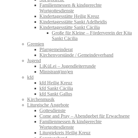
Familienmessen & kindgerechte
Wortgottesdienste
Kindertagesstätte Heilig Kreuz
Kindertagesstätte Sankt Adelheidis
Kindertagesstätte Sankt Cäcilia
Große für Kleine – Förderverein der Kita
Sankt Cäcilia
Gremien
Pfarrgemeinderat
Kirchenvorstände / Gemeindeverband
Jugend
LiKüLei – Jugendleiterrunde
Ministrant(inn)en
kfd
kfd Heilig Kreuz
kfd Sankt Cäcilia
kfd Sankt Gallus
Kirchenmusik
Liturgische Angebote
Gottesdienste
Come and Pray – Abendgebet für Erwachsene
Familienmessen & kindgerechte
Wortgottesdienste
Liturgiekreis Heilig Kreuz