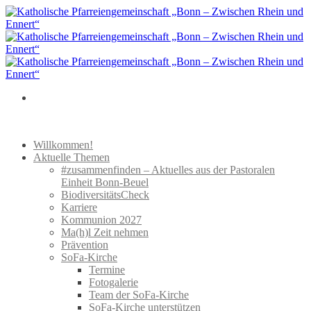
Inhalt
Skip
springen
to
content
Willkommen!
Aktuelle Themen
#zusammenfinden – Aktuelles aus der Pastoralen
Einheit Bonn-Beuel
BiodiversitätsCheck
Karriere
Kommunion 2027
Ma(h)l Zeit nehmen
Prävention
SoFa-Kirche
Termine
Fotogalerie
Team der SoFa-Kirche
SoFa-Kirche unterstützen