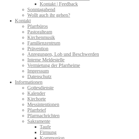
Kontakt | Feedback
Sonntagabend
Wollt auch ihr gehen?
Kontakt
Pfarrbüros
Pastoralteam
Kirchenmusik
Familienzentrum
Prävention
Anregungen, Lob und Beschwerden
Interne Meldestelle
Vermietung der Pfarrheime
Impressum
Datenschutz
Informationen
Gottesdienste
Kalender
Kirchorte
Messintentionen
Pfarrbrief
Pfarrnachrichten
Sakramente
Taufe
Firmung
Kommunion