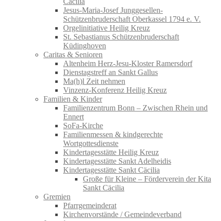
Cäcilia
Jesus-Maria-Josef Junggesellen-
Schützenbruderschaft Oberkassel 1794 e. V.
Orgelinitiative Heilig Kreuz
St. Sebastianus Schützenbruderschaft
Küdinghoven
Caritas & Senioren
Altenheim Herz-Jesu-Kloster Ramersdorf
Dienstagstreff an Sankt Gallus
Ma(h)l Zeit nehmen
Vinzenz-Konferenz Heilig Kreuz
Familien & Kinder
Familienzentrum Bonn – Zwischen Rhein und
Ennert
SoFa-Kirche
Familienmessen & kindgerechte
Wortgottesdienste
Kindertagesstätte Heilig Kreuz
Kindertagesstätte Sankt Adelheidis
Kindertagesstätte Sankt Cäcilia
Große für Kleine – Förderverein der Kita
Sankt Cäcilia
Gremien
Pfarrgemeinderat
Kirchenvorstände / Gemeindeverband