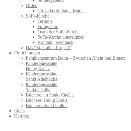
Sonntagabend
Orden
Cruzadas de Santa Maria
SoFa-Kirche
Termine
Fotogalerie
Team der SoFa-Kirche
SoFa-Kirche unterstützen
Kontakt | Feedback
Das “St. Gallus-Projekt”
Einrichtungen
Familienzentrum Bonn – Zwischen Rhein und Ennert
Kindertagesstätte
Heilig Kreuz
Kindertagesstätte
Sankt Adelheidis
Kindertagesstätte
Sankt Cäcilia
Bücherei an Sankt Cäcilia
Bücherei Heilig Kreuz
Bücherei Sankt Gallus
Links
Karriere