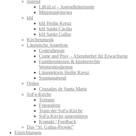
Jugend
LiKüLei – Jugendleiterrunde
Ministrant(inn)en
kfd
kfd Heilig Kreuz
kfd Sankt Cäcilia
kfd Sankt Gallus
Kirchenmusik
Liturgische Angebote
Gottesdienste
Come and Pray – Abendgebet für Erwachsene
Familienmessen & kindgerechte
Wortgottesdienste
Liturgiekreis Heilig Kreuz
Sonntagabend
Orden
Cruzadas de Santa Maria
SoFa-Kirche
Termine
Fotogalerie
Team der SoFa-Kirche
SoFa-Kirche unterstützen
Kontakt | Feedback
Das “St. Gallus-Projekt”
Einrichtungen