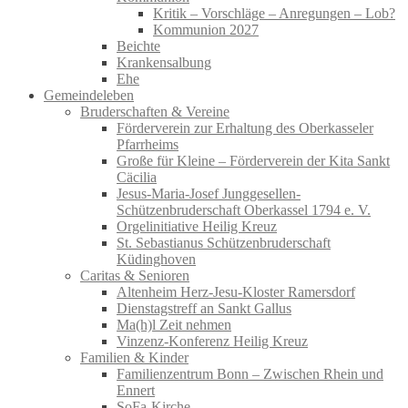
Kritik – Vorschläge – Anregungen – Lob?
Kommunion 2027
Beichte
Krankensalbung
Ehe
Gemeindeleben
Bruderschaften & Vereine
Förderverein zur Erhaltung des Oberkasseler
Pfarrheims
Große für Kleine – Förderverein der Kita Sankt
Cäcilia
Jesus-Maria-Josef Junggesellen-
Schützenbruderschaft Oberkassel 1794 e. V.
Orgelinitiative Heilig Kreuz
St. Sebastianus Schützenbruderschaft
Küdinghoven
Caritas & Senioren
Altenheim Herz-Jesu-Kloster Ramersdorf
Dienstagstreff an Sankt Gallus
Ma(h)l Zeit nehmen
Vinzenz-Konferenz Heilig Kreuz
Familien & Kinder
Familienzentrum Bonn – Zwischen Rhein und
Ennert
SoFa-Kirche