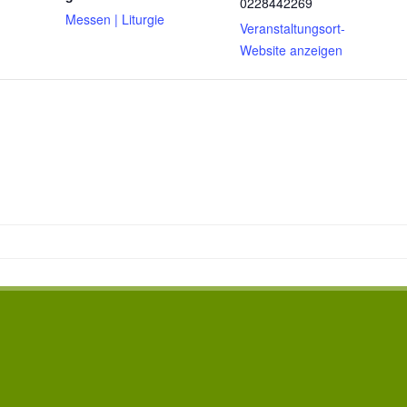
0228442269
Messen | Liturgie
Veranstaltungsort-
Website anzeigen