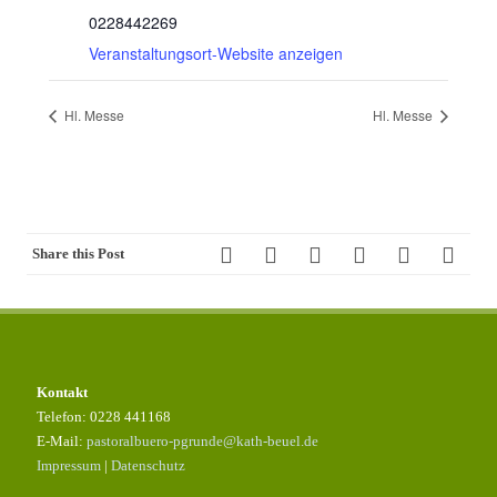
0228442269
Veranstaltungsort-Website anzeigen
Hl. Messe
Hl. Messe
Share this Post
Kontakt
Telefon: 0228 441168
E-Mail:
pastoralbuero-pgrunde@kath-beuel.de
Impressum
|
Datenschutz